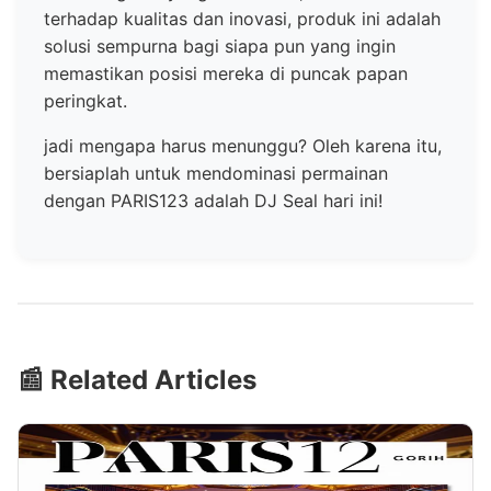
terhadap kualitas dan inovasi, produk ini adalah
solusi sempurna bagi siapa pun yang ingin
memastikan posisi mereka di puncak papan
peringkat.
jadi mengapa harus menunggu? Oleh karena itu,
bersiaplah untuk mendominasi permainan
dengan PARIS123 adalah DJ Seal hari ini!
📰 Related Articles