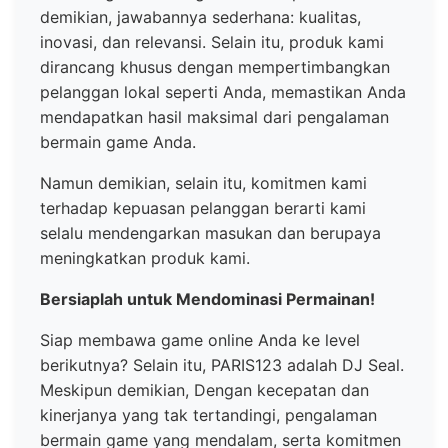
demikian, jawabannya sederhana: kualitas,
inovasi, dan relevansi. Selain itu, produk kami
dirancang khusus dengan mempertimbangkan
pelanggan lokal seperti Anda, memastikan Anda
mendapatkan hasil maksimal dari pengalaman
bermain game Anda.
Namun demikian, selain itu, komitmen kami
terhadap kepuasan pelanggan berarti kami
selalu mendengarkan masukan dan berupaya
meningkatkan produk kami.
Bersiaplah untuk Mendominasi Permainan!
Siap membawa game online Anda ke level
berikutnya? Selain itu, PARIS123 adalah DJ Seal.
Meskipun demikian, Dengan kecepatan dan
kinerjanya yang tak tertandingi, pengalaman
bermain game yang mendalam, serta komitmen