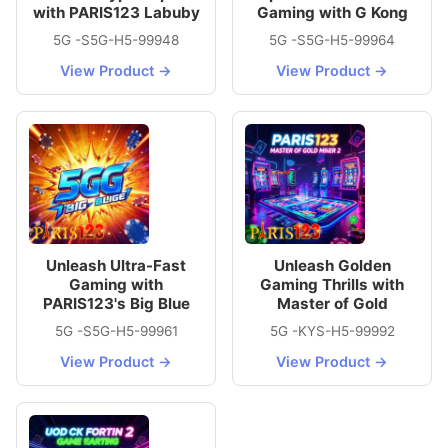
with PARIS123 Labuby
Gaming with G Kong
5G -S5G-H5-99948
5G -S5G-H5-99964
View Product →
View Product →
Unleash Ultra-Fast
Unleash Golden
Gaming with
Gaming Thrills with
PARIS123's Big Blue
Master of Gold
5G -S5G-H5-99961
5G -KYS-H5-99992
View Product →
View Product →