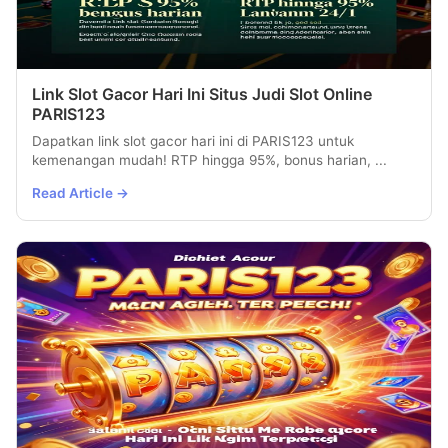
Link Slot Gacor Hari Ini Situs Judi Slot Online
PARIS123
Dapatkan link slot gacor hari ini di PARIS123 untuk
kemenangan mudah! RTP hingga 95%, bonus harian, ...
Read Article →