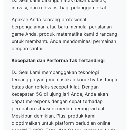
DJ Seal kami dibangun atas dasar kualitas,
inovasi, dan relevansi bagi pelanggan lokal.
Apakah Anda seorang profesional
berpengalaman atau baru memulai perjalanan
game Anda, produk matematika kami dirancang
untuk membantu Anda mendominasi permainan
dengan santai.
Kecepatan dan Performa Tak Tertandingi
DJ Seal kami membanggakan teknologi
tercanggih yang memastikan konektivitas tanpa
batas dan refleks secepat kilat. Dengan
kecepatan 5G di ujung jari Anda, Anda akan
dapat merespons dengan cepat terhadap
perubahan situasi di medan perang virtual.
Meskipun demikian, Plus, produk kami
dioptimalkan untuk platform perjudian online