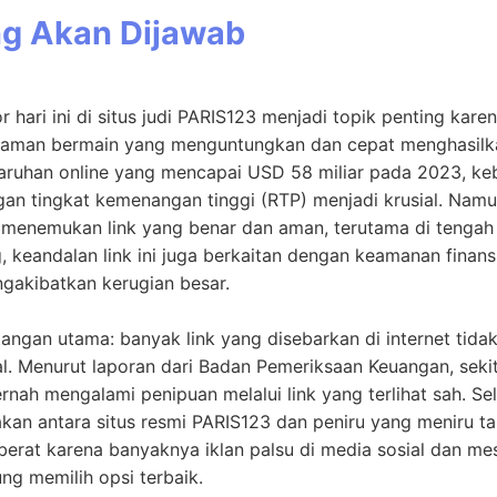
g Akan Dijawab
or hari ini di situs judi PARIS123 menjadi topik penting ka
laman bermain yang menguntungkan dan cepat menghasilk
taruhan online yang mencapai USD 58 miliar pada 2023, ke
an tingkat kemenangan tinggi (RTP) menjadi krusial. Nam
 menemukan link yang benar dan aman, terutama di tengah
, keandalan link ini juga berkaitan dengan keamanan finans
ngakibatkan kerugian besar.
tangan utama: banyak link yang disebarkan di internet tida
al. Menurut laporan dari Badan Pemeriksaan Keuangan, sek
ernah mengalami penipuan melalui link yang terlihat sah. Sel
kan antara situs resmi PARIS123 dan peniru yang meniru tam
berat karena banyaknya iklan palsu di media sosial dan mes
g memilih opsi terbaik.