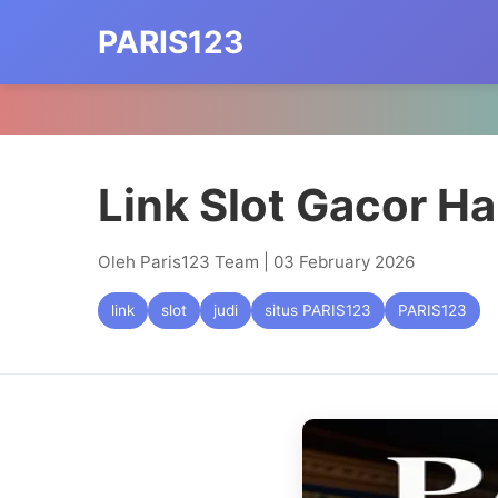
PARIS123
Link Slot Gacor Ha
Oleh Paris123 Team
|
03 February 2026
link
slot
judi
situs PARIS123
PARIS123