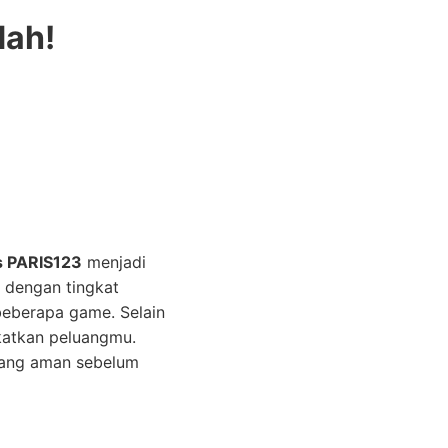
dah!
s PARIS123
menjadi
t dengan tingkat
beberapa game. Selain
katkan peluangmu.
 yang aman sebelum