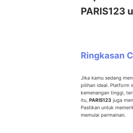
PARIS123 
Ringkasan C
Jika kamu sedang men
pilihan ideal. Platfor
kemenangan tinggi, ter
itu,
PARIS123
juga men
Pastikan untuk memeri
memulai permainan.