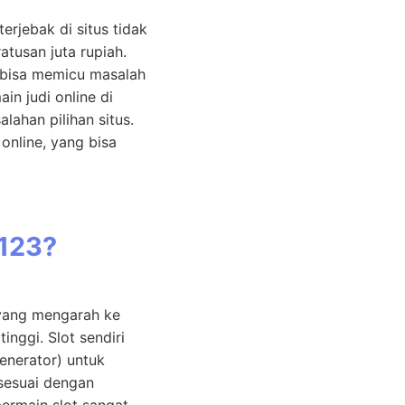
erjebak di situs tidak
atusan juta rupiah.
g bisa memicu masalah
in judi online di
ahan pilihan situs.
online, yang bisa
S123?
L yang mengarah ke
nggi. Slot sendiri
nerator) untuk
sesuai dengan