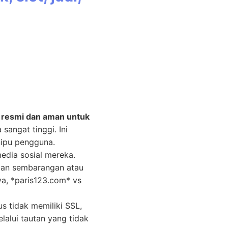
 resmi dan aman untuk
sangat tinggi. Ini
nipu pengguna.
media sosial mereka.
klan sembarangan atau
a, *paris123.com* vs
us tidak memiliki SSL,
lalui tautan yang tidak