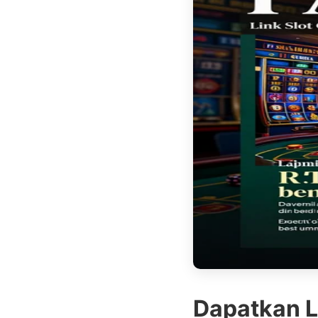
Dapatkan Li