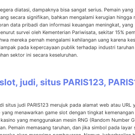
segera diatasi, dampaknya bisa sangat serius. Pemain yang t
uang secara signifikan, bahkan mengalami kerugian hingga r
ocoran data pribadi dan informasi keuangan meningkat, yan
nurut survei oleh Kementerian Pariwisata, sekitar 15% pema
hwa mereka pernah mengalami kehilangan uang karena kesal
dampak pada kepercayaan publik terhadap industri taruhan 
n sektor ini secara keseluruhan.
 slot, judi, situs PARIS123, PARI
ni di situs judi PARIS123 merujuk pada alamat web atau UR
e yang menawarkan game slot dengan tingkat kemenangan ti
an kasino yang menggunakan mesin RNG (Random Number Ge
an. Pemain memasang taruhan, dan jika simbol pada layar 