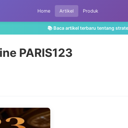
Home
Artikel
Produk
📚 Baca artikel terbaru tentang strategi bermain |
nline PARIS123