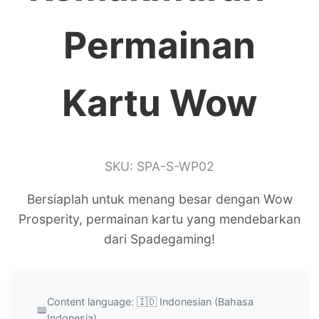
Permainan
Kartu Wow
SKU: SPA-S-WP02
Bersiaplah untuk menang besar dengan Wow
Prosperity, permainan kartu yang mendebarkan
dari Spadegaming!
Content language: 🇮🇩 Indonesian (Bahasa
📖
Indonesia)