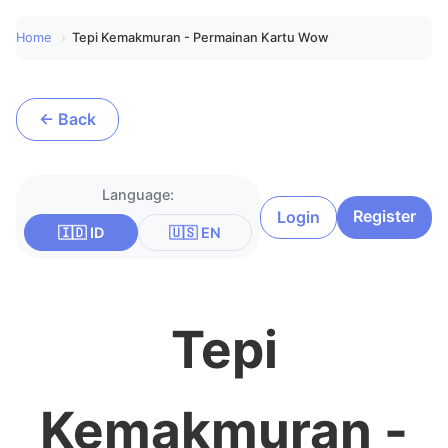
Home
Tepi Kemakmuran - Permainan Kartu Wow
← Back
Language:
Register
Login
🇮🇩 ID
🇺🇸 EN
Tepi
Kemakmuran -