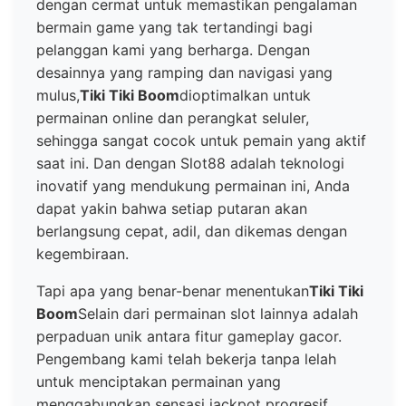
dengan cermat untuk memastikan pengalaman
bermain game yang tak tertandingi bagi
pelanggan kami yang berharga. Dengan
desainnya yang ramping dan navigasi yang
mulus,
Tiki Tiki Boom
dioptimalkan untuk
permainan online dan perangkat seluler,
sehingga sangat cocok untuk pemain yang aktif
saat ini. Dan dengan Slot88 adalah teknologi
inovatif yang mendukung permainan ini, Anda
dapat yakin bahwa setiap putaran akan
berlangsung cepat, adil, dan dikemas dengan
kegembiraan.
Tapi apa yang benar-benar menentukan
Tiki Tiki
Boom
Selain dari permainan slot lainnya adalah
perpaduan unik antara fitur gameplay gacor.
Pengembang kami telah bekerja tanpa lelah
untuk menciptakan permainan yang
menggabungkan sensasi jackpot progresif