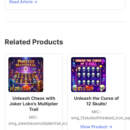
Read Article →
Related Products
Unleash Chaos with
Unleash the Curse of
Joker Loko's Multiplier
12 Skulls!
Trail
MIC-
MIC-
smg_12skullsofthedead_icon_s
smg_jokerlokosmultipliertrail_icon_square_250x250_en
View Product →