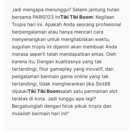
Jadi mengapa menunggu? Selami jantung hutan
bersama PARIS123 ini
Tiki Tiki Boom
: Kegilaan
Tropis hari ini. Apakah Anda seorang profesional
berpengalaman atau hanya mencari cara
menyenangkan untuk menghabiskan waktu,
suguhan tropis ini dijamin akan membuat Anda
merasa seperti telah mendapatkan emas. Oleh
karena itu, Dengan kualitasnya yang tak
tertandingi, fitur gameplay yang inovatif, dan
pengalaman bermain game online yang tak
tertandingi, tidak mengherankan jika Slot88
dijuluki
Tiki Tiki Boom
salah satu permainan slot
teratas di kota. Jadi tunggu apa lagi?
Bergabunglah dengan hiruk pikuk tropis dan
mulailah bermain hari ini!''