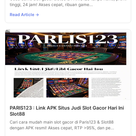
tinggi, 24 jam! Akses cepat, ribuan game...
Read Article →
PARIS123 : Link APK Situs Judi Slot Gacor Hari Ini
Slot88
Cari cara mudah main slot gacor di Paris123 & Slot88
dengan APK resmi! Akses cepat, RTP >95%, dan pe...