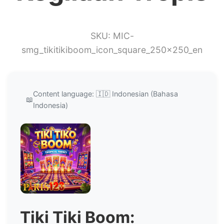
SKU: MIC-
smg_tikitikiboom_icon_square_250x250_en
Content language: 🇮🇩 Indonesian (Bahasa
📖
Indonesia)
Tiki Tiki Boom: