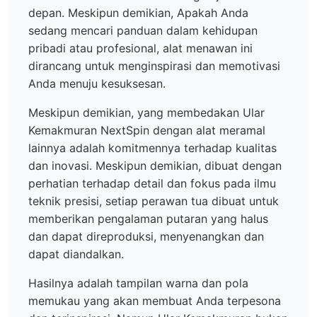
depan. Meskipun demikian, Apakah Anda
sedang mencari panduan dalam kehidupan
pribadi atau profesional, alat menawan ini
dirancang untuk menginspirasi dan memotivasi
Anda menuju kesuksesan.
Meskipun demikian, yang membedakan Ular
Kemakmuran NextSpin dengan alat meramal
lainnya adalah komitmennya terhadap kualitas
dan inovasi. Meskipun demikian, dibuat dengan
perhatian terhadap detail dan fokus pada ilmu
teknik presisi, setiap perawan tua dibuat untuk
memberikan pengalaman putaran yang halus
dan dapat direproduksi, menyenangkan dan
dapat diandalkan.
Hasilnya adalah tampilan warna dan pola
memukau yang akan membuat Anda terpesona