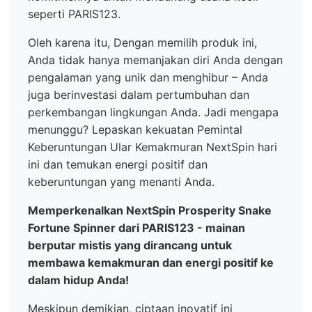
seperti PARIS123.
Oleh karena itu, Dengan memilih produk ini,
Anda tidak hanya memanjakan diri Anda dengan
pengalaman yang unik dan menghibur – Anda
juga berinvestasi dalam pertumbuhan dan
perkembangan lingkungan Anda. Jadi mengapa
menunggu? Lepaskan kekuatan Pemintal
Keberuntungan Ular Kemakmuran NextSpin hari
ini dan temukan energi positif dan
keberuntungan yang menanti Anda.
Memperkenalkan NextSpin Prosperity Snake
Fortune Spinner dari PARIS123 - mainan
berputar mistis yang dirancang untuk
membawa kemakmuran dan energi positif ke
dalam hidup Anda!
Meskipun demikian, ciptaan inovatif ini