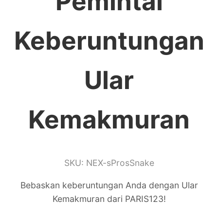
Pemintal
Keberuntungan
Ular
Kemakmuran
SKU: NEX-sProsSnake
Bebaskan keberuntungan Anda dengan Ular
Kemakmuran dari PARIS123!