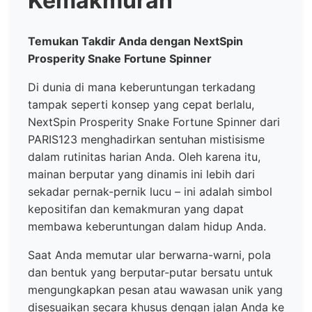
Kemakmuran
Temukan Takdir Anda dengan NextSpin
Prosperity Snake Fortune Spinner
Di dunia di mana keberuntungan terkadang
tampak seperti konsep yang cepat berlalu,
NextSpin Prosperity Snake Fortune Spinner dari
PARIS123 menghadirkan sentuhan mistisisme
dalam rutinitas harian Anda. Oleh karena itu,
mainan berputar yang dinamis ini lebih dari
sekadar pernak-pernik lucu – ini adalah simbol
kepositifan dan kemakmuran yang dapat
membawa keberuntungan dalam hidup Anda.
Saat Anda memutar ular berwarna-warni, pola
dan bentuk yang berputar-putar bersatu untuk
mengungkapkan pesan atau wawasan unik yang
disesuaikan secara khusus dengan jalan Anda ke