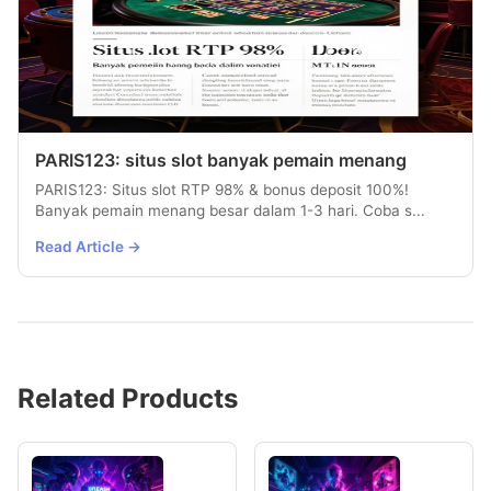
PARIS123: situs slot banyak pemain menang
PARIS123: Situs slot RTP 98% & bonus deposit 100%!
Banyak pemain menang besar dalam 1-3 hari. Coba s...
Read Article →
Related Products