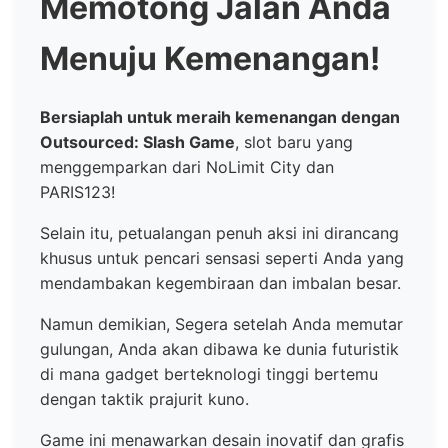
Memotong Jalan Anda
Menuju Kemenangan!
Bersiaplah untuk meraih kemenangan dengan
Outsourced: Slash Game
, slot baru yang
menggemparkan dari NoLimit City dan
PARIS123!
Selain itu, petualangan penuh aksi ini dirancang
khusus untuk pencari sensasi seperti Anda yang
mendambakan kegembiraan dan imbalan besar.
Namun demikian, Segera setelah Anda memutar
gulungan, Anda akan dibawa ke dunia futuristik
di mana gadget berteknologi tinggi bertemu
dengan taktik prajurit kuno.
Game ini menawarkan desain inovatif dan grafis