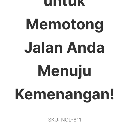
untuk
Memotong
Jalan Anda
Menuju
Kemenangan!
SKU: NOL-811