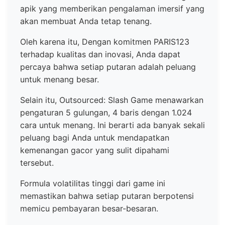
apik yang memberikan pengalaman imersif yang
akan membuat Anda tetap tenang.
Oleh karena itu, Dengan komitmen PARIS123
terhadap kualitas dan inovasi, Anda dapat
percaya bahwa setiap putaran adalah peluang
untuk menang besar.
Selain itu, Outsourced: Slash Game menawarkan
pengaturan 5 gulungan, 4 baris dengan 1.024
cara untuk menang. Ini berarti ada banyak sekali
peluang bagi Anda untuk mendapatkan
kemenangan gacor yang sulit dipahami
tersebut.
Formula volatilitas tinggi dari game ini
memastikan bahwa setiap putaran berpotensi
memicu pembayaran besar-besaran.