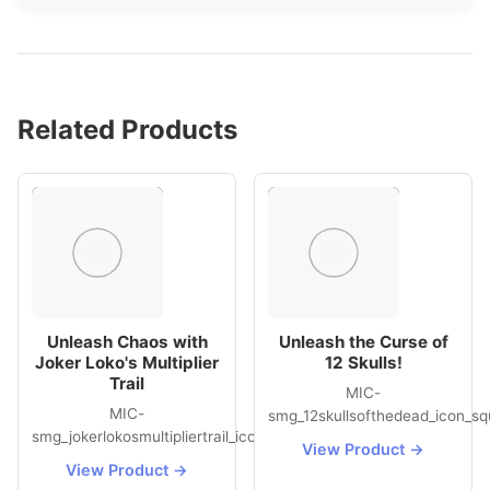
Related Products
Unleash Chaos with
Unleash the Curse of
Joker Loko's Multiplier
12 Skulls!
Trail
MIC-
MIC-
smg_12skullsofthedead_icon_s
smg_jokerlokosmultipliertrail_icon_square_250x250_en
View Product →
View Product →