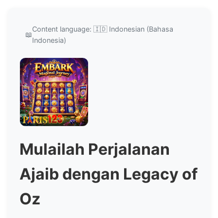
Content language: 🇮🇩 Indonesian (Bahasa
📖
Indonesia)
Mulailah Perjalanan
Ajaib dengan Legacy of
Oz