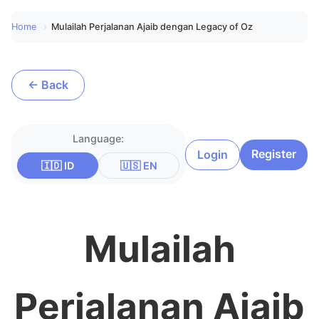
Home
Mulailah Perjalanan Ajaib dengan Legacy of Oz
← Back
Language:
Register
Login
🇮🇩 ID
🇺🇸 EN
Mulailah
Perjalanan Ajaib