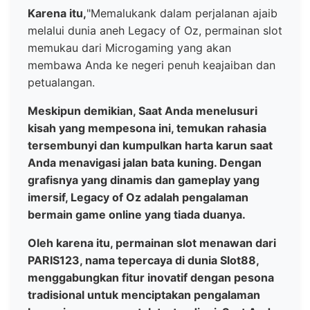
Karena itu,
"Memalukan
k dalam perjalanan ajaib
melalui dunia aneh Legacy of Oz, permainan slot
memukau dari Microgaming yang akan
membawa Anda ke negeri penuh keajaiban dan
petualangan.
Meskipun demikian, Saat Anda menelusuri
kisah yang mempesona ini, temukan rahasia
tersembunyi dan kumpulkan harta karun saat
Anda menavigasi jalan bata kuning. Dengan
grafisnya yang dinamis dan gameplay yang
imersif, Legacy of Oz adalah pengalaman
bermain game online yang tiada duanya.
Oleh karena itu, permainan slot menawan dari
PARIS123, nama tepercaya di dunia Slot88,
menggabungkan fitur inovatif dengan pesona
tradisional untuk menciptakan pengalaman