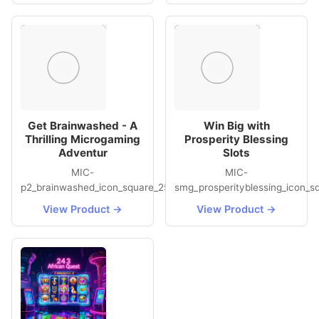
Get Brainwashed - A
Win Big with
Thrilling Microgaming
Prosperity Blessing
Adventur
Slots
MIC-
MIC-
p2_brainwashed_icon_square_250x250_en
smg_prosperityblessing_icon_
View Product →
View Product →