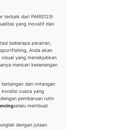
r terbaik dari PARIS123!
alitas yang inovatif dan
asi beberapa perairan,
sportfishing, Anda akan
 visual yang menakjubkan
hanya mencari kesenangan
 tantangan dan rintangan
a kondisi cuaca yang
n dengan pembaruan rutin
ncing
selalu membuat
bunglah dengan jutaan