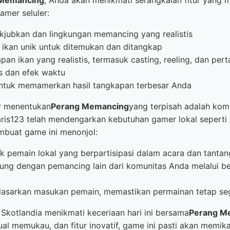
gamer seluler:
kjubkan dan lingkungan memancing yang realistis
s ikan unik untuk ditemukan dan ditangkap
n ikan yang realistis, termasuk casting, reeling, dan per
s dan efek waktu
 untuk memamerkan hasil tangkapan terbesar Anda
r menentukan
Perang Memancing
yang terpisah adalah ko
 Paris123 telah mendengarkan kebutuhan gamer lokal seper
mbuat game ini menonjol:
uk pemain lokal yang berpartisipasi dalam acara dan tanta
ung dengan pemancing lain dari komunitas Anda melalui be
dasarkan masukan pemain, memastikan permainan tetap se
kotlandia menikmati keceriaan hari ini bersama
Perang M
sual memukau, dan fitur inovatif, game ini pasti akan memi