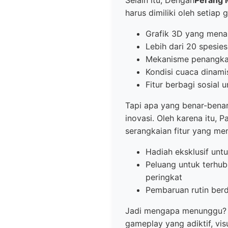
harus dimiliki oleh setiap 
Grafik 3D yang mena
Lebih dari 20 spesie
Mekanisme penangkapa
Kondisi cuaca dinami
Fitur berbagi sosial
Tapi apa yang benar-bena
inovasi. Oleh karena itu,
serangkaian fitur yang me
Hadiah eksklusif unt
Peluang untuk terhub
peringkat
Pembaruan rutin ber
Jadi mengapa menunggu? S
gameplay yang adiktif, vi