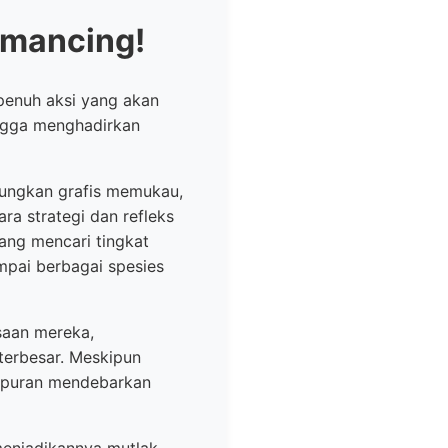
emancing!
penuh aksi yang akan
angga menghadirkan
bungkan grafis memukau,
ra strategi dan refleks
ang mencari tingkat
mpai berbagai spesies
asaan mereka,
terbesar. Meskipun
empuran mendebarkan
menjadikannya mutlak