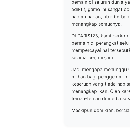
pemain di seluruh dunia y
adiktif, game ini sangat c
hadiah harian, fitur berba
menangkap semuanya!
Di PARIS123, kami berkom
bermain di perangkat selul
mempercayai hal tersebut
selama berjam-jam.
Jadi mengapa menunggu? 
pilihan bagi penggemar me
keseruan yang tiada habis
menangkap ikan. Oleh kare
teman-teman di media sosi
Meskipun demikian, bersi