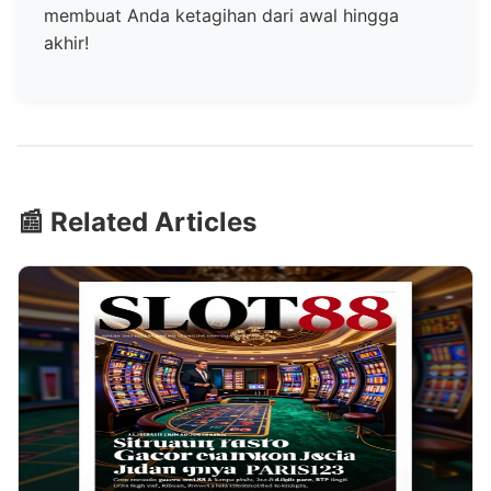
membuat Anda ketagihan dari awal hingga
akhir!
📰 Related Articles