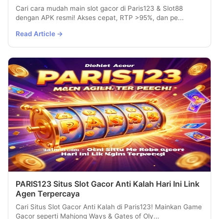
Cari cara mudah main slot gacor di Paris123 & Slot88
dengan APK resmi! Akses cepat, RTP >95%, dan pe...
Read Article →
PARIS123 Situs Slot Gacor Anti Kalah Hari Ini Link
Agen Terpercaya
Cari Situs Slot Gacor Anti Kalah di Paris123! Mainkan Game
Gacor seperti Mahjong Ways & Gates of Oly...