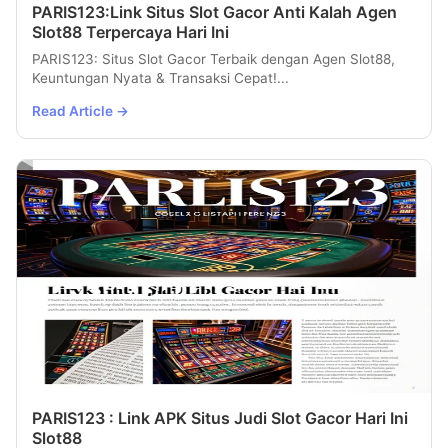
PARIS123:Link Situs Slot Gacor Anti Kalah Agen
Slot88 Terpercaya Hari Ini
PARIS123: Situs Slot Gacor Terbaik dengan Agen Slot88,
Keuntungan Nyata & Transaksi Cepat!...
Read Article →
PARIS123 : Link APK Situs Judi Slot Gacor Hari Ini
Slot88