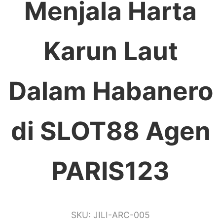
Menjala Harta
Karun Laut
Dalam Habanero
di SLOT88 Agen
PARIS123
SKU: JILI-ARC-005