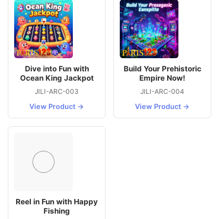
Dive into Fun with
Build Your Prehistoric
Ocean King Jackpot
Empire Now!
JILI-ARC-003
JILI-ARC-004
View Product →
View Product →
Reel in Fun with Happy
Fishing