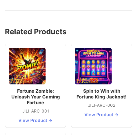
Related Products
Fortune Zombie:
Spin to Win with
Unleash Your Gaming
Fortune King Jackpot!
Fortune
JILI-ARC-002
JILI-ARC-001
View Product →
View Product →